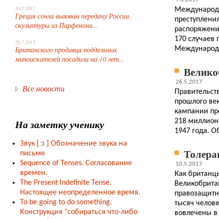
Международн
30.7.2017
Греция сочла вызовом передачу России
преступления
скульптуры из Парфенона...
распоряжени
170 случаев 
29.7.2017
Международны
Британского продавца поддельных
миноискателей посадили на 10 лет...
Велико
26.5.2017
Все новости
Правительств
прошлого ве
кампании пр
На заметку ученику
218 миллионо
1947 года. 
Звук
[ ɔ ]
Обозначение звука на
Толера
письме
Sequence of Tenses. Согласование
10.5.2017
времен.
Как британц
The Present Indefinite Tense.
Великобритан
Настоящее неопределенное время.
правозащитни
To be going to do something.
тысяч челове
Конструкция "собираться что-либо
вовлечены в 