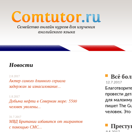
Новости
Всё бо
2.8.2017
Актер самого длинного сериала
12.7.2017
задержан за изнасилование...
Благотворите
провести дет
1.8.2017
для малоимущ
Добыча нефти в Северном море: 5500
пишет The Gu
человек уволены...
человек. Это
31.7.2017
МВД Британии избавится от мигрантов
Престу
с помощью СМС...
9.6.2017