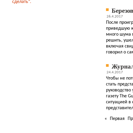
сделать".
Березо
26.4.2017
После проиг
приведшую к
много шума г
решить, ушел
включая свид
говорил о са
Журнал
24.4.2017
Чтобы не пот
стать предс
руководство 
газету The G
ситуацией в 
представител
«
Первая
Пр