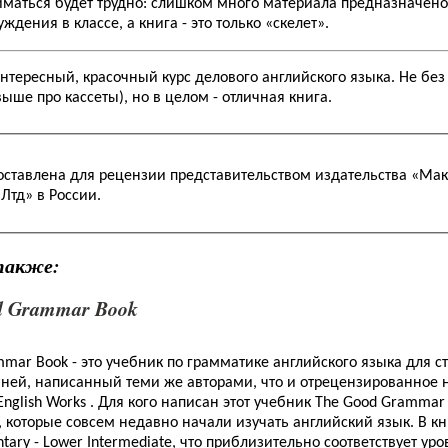
иматься будет трудно: слишком много материала предназначено
ждения в классе, а книга - это только «скелет».
интересный, красочный курс делового английского языка. Не без
выше про кассеты), но в целом - отличная книга.
оставлена для рецензии представительством издательства «Ма
Лтд» в России.
также:
d Grammar Book
mar Book - это учебник по грамматике английского языка для с
ней, написанный теми же авторами, что и отрецензированное н
nglish Works . Для кого написан этот учебник The Good Grammar
, которые совсем недавно начали изучать английский язык. В к
tary - Lower Intermediate, что приблизительно соответствует ур