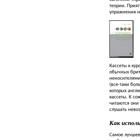
теории. Прия
упражнения н
Кассеты к кур
обычных брита
неносителями 
(все-таки бо
которых англи
кассеты. К со
читаются они
слушать нево
Как испол
Самое лучшее 