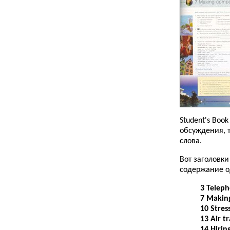
Student's Boo
обсуждения, т
слова.
Вот заголовки
содержание о
3 Teleph
7 Makin
10 Stres
13 Air t
14 Hirin