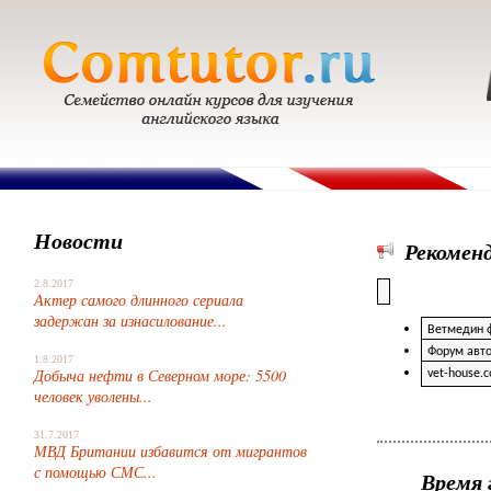
Новости
Рекомен
2.8.2017
Актер самого длинного сериала
задержан за изнасилование...
Ветмедин 
Форум авто
1.8.2017
Добыча нефти в Северном море: 5500
vet-house.
человек уволены...
31.7.2017
МВД Британии избавится от мигрантов
с помощью СМС...
Время 