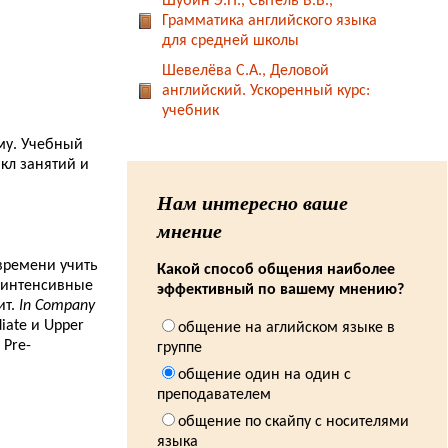
Шубин Э.П., Сытель В.В.,
Грамматика английского языка
23.12.2013
для средней школы
Замок Блэкнесс (Blackness Castle)...
Шевелёва С.А., Деловой
22.12.2013
английский. Ускоренный курс:
Слушайте настоящий английский...
учебник
21.12.2013
Замок Кейс (Keiss Castle)...
ому. Учебный
кл занятий и
20.12.2013
Как я выучила английский язык. Часть восьмая.
Нам интересно ваше
Курсы с носителем языка...
мнение
20.12.2013
Замок Балморал (Balmoral Castle)...
 времени учить
Какой способ общения наиболее
е интенсивные
эффективный по вашему мнению?
17.12.2013
ит.
In Company
Замок Ботвелл (Bothwell Castle)...
iate и Upper
общение на аглийском языке в
 Pre-
группе
14.12.2013
Замок Каррик (Carrick Castle)...
общение один на один с
преподавателем
11.12.2013
Oxford Handbook of Commercial Correspondence...
общение по скайпу с носителями
языка