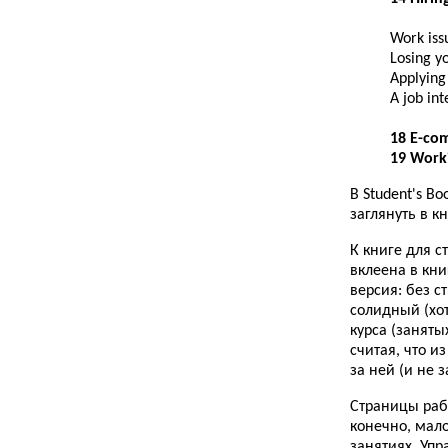
Work iss
Losing y
Applying 
A job in
18 E-co
19 Work
В Student's B
заглянуть в к
К книге для с
вклеена в кни
версия: без с
солидный (хот
курса (занят
считая, что и
за ней (и не 
Страницы раб
конечно, мало
занятиях. Уп