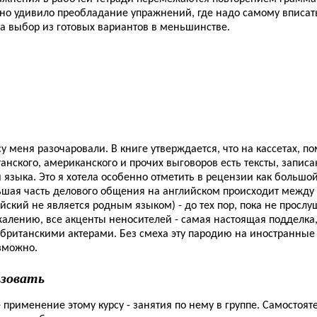
тно удивило преобладание упражнений, где надо самому вписать
а выбор из готовых вариантов в меньшинстве.
су меня разочаровали. В книге утверждается, что на кассетах, п
нского, американского и прочих выговоров есть тексты, запис
языка. Это я хотела особенно отметить в рецензии как большой
льшая часть делового общения на английском происходит между
йский не является родным языком) - до тех пор, пока не просл
жалению, все акценты неносителей - самая настоящая подделка,
 британскими актерами. Без смеха эту пародию на иностранные
зможно.
ьзовать
применение этому курсу - занятия по нему в группе. Самостоят