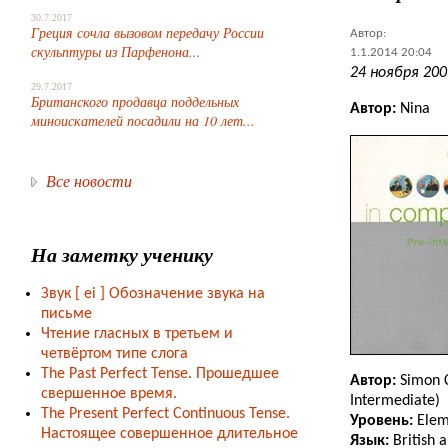
30.7.2017
Греция сочла вызовом передачу России
Автор:
скульптуры из Парфенона...
1.1.2014 20:04
24 ноября 200
29.7.2017
Британского продавца поддельных
Автор:
Nina
миноискателей посадили на 10 лет...
Все новости
На заметку ученику
Звук [ ei ] Обозначение звука на
письме
Чтение гласных в третьем и
четвёртом типе слога
The Past Perfect Tense. Прошедшее
Автор:
Simon C
свершенное время.
Intermediate)
The Present Perfect Continuous Tense.
Уровень:
Elem
Настоящее совершенное длительное
Язык:
British 