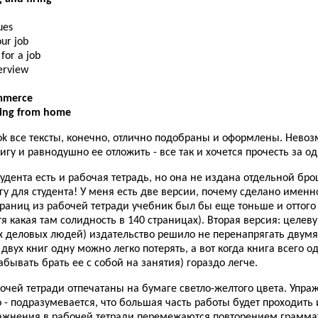
ues
our job
for a job
terview
mmerce
ing from home
ook все тексты, конечно, отлично подобраны и оформлены. Нево
нигу и равнодушно ее отложить - все так и хочется прочесть за од
тудента есть и рабочая тетрадь, но она не издана отдельной бр
гу для студента! У меня есть две версии, почему сделано именн
траниц из рабочей тетради учебник был бы еще тоньше и оттог
я какая там солидность в 140 страницах). Вторая версия: целе
ых деловых людей) издательство решило не перенапрягать двум
з двух книг одну можно легко потерять, а вот когда книга всего о
забывать брать ее с собой на занятия) гораздо легче.
очей тетради отпечатаны на бумаге светло-желтого цвета. Упра
 - подразумевается, что большая часть работы будет проходить
ражнения в рабочей тетради перемежаются повторением грамма