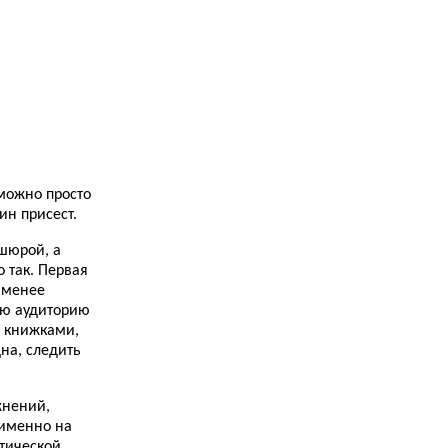
Conversation Gambits (Real English Conversation
Practices)...
27.11.2013
Как расширить словарный запас...
20.11.2013
Замок Бодиам (Bodiam Castle)...
20.11.2013
Как я сдавала IELTS. Часть вторая. Reading...
зможно просто
19.11.2013
ин присест.
Мои зарисовки об изучении английского языка.
Часть I...
ошюрой, а
о так. Первая
17.11.2013
о менее
Замок Хальтон (Halton Castle)...
вую аудиторию
я книжками,
14.11.2013
Как я выучила английский язык. Часть
дна, следить
четвертая. Мой букварь...
13.11.2013
жнений,
7 ЗА и 7 ПРОТИВ самостоятельного изучения
 именно на
английского языка...
тической