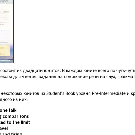
k состоит из двадцати юнитов. В каждом юните всего по чуть-чут
ексты для чтения, задания на понимание речи на слух, грамма
 некоторых юнитов из Student's Book уровня Pre-Intermediate и к
дного из них:
one talk
g comparisons
sed to the limit
ravel
g and firing