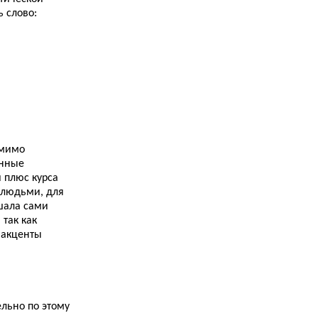
 слово:
11.11.2013
How English Works...
9.11.2013
Right Word Wrong Word...
8.11.2013
Как я сдавала BEC Vantage...
7.11.2013
The Good Grammar Book...
омимо
7.11.2013
анные
Замок Дин (Dean Castle)...
 плюс курса
 людьми, для
5.11.2013
Как я выучила английский язык. Часть первая.
ушала сами
Средняя школа...
 так как
 акценты
2.11.2013
Рассказ о сдаче двух кембриджских экзаменов:
FCE и CAE...
31.10.2013
Замок Дувр (Dover Castle)...
ельно по этому