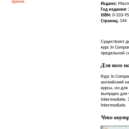
время.
Издано:
Macmil
Год издания:
ISBN:
0-333-95
Страниц:
144
Существуют де
курс
In Compa
предельной с
Для кого н
Курс
In Compa
английский н
курсы, но для
выпущен для ч
intermediate.
Intermediate.
Что внут