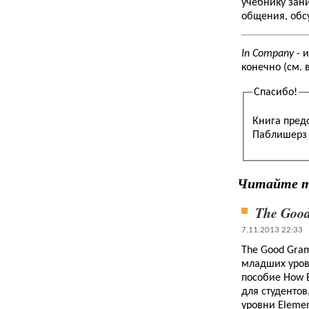
учебнику зан
общения, обсу
In Company
- 
конечно (см. 
Спасибо!
Книга пред
Паблишерз 
Читайте 
The Goo
7.11.2013 22:33
The Good Gram
младших уров
пособие How E
для студентов
уровни Elemen