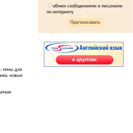
10.12.2013
Замок Даффус (Duffus Castle)...
обмен сообщениями и письмами
по интернету
5.12.2013
Рассказ о впечатлениях от FCE...
Проголосовать
4.12.2013
Как я сдавала FCE. Часть третья. Одинокий
учитель английского в стане врага...
3.12.2013
Как я сдавала IELTS. Часть первая. Listening...
3.12.2013
Замок Эдзел (Edzell Castle)...
ь: темы для
тика, новые
2.12.2013
Замок Дирлетон (Dirleton Castle)...
раткое
1.12.2013
Замок Мортон (Morton Castle)...
29.11.2013
Как я выучила английский язык. Часть седьмая.
Настоящий англичанин...
28.11.2013