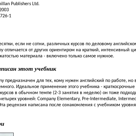
lan Publishers Ltd.
2003
726-1
сятки, если не сотни, различных курсов по деловому английск
ny
отличается от других ориентиром на краткий, интенсивный ци
жатостью материала - включено только самое нужное.
аписан этот учебник
ny
предназначен для тех, кому нужен английский по работе, но
емного. Идеальное применение этого учебника - краткосрочны
 курсов в обычном темпе (2-3 занятия в неделю) он тоже подход
етырех уровней: Company Elementary, Pre-Intermediate, Intermed
 Эта рецензия написана после ознакомления с учебником уровня
ри