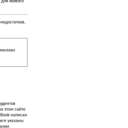
 для живого
29.10.2013
Как я выучила английский язык. Часть третья.
Второй курс...
 недостатков,
24.10.2013
Культурный шок. Заметки об Англии. Часть
четвертая. Общепит...
20.10.2013
A Practical English Grammar...
кмиллан
20.10.2013
Замок Глэмис (Glamis Castle)...
18.10.2013
Как я сдавала FCE. Часть шестая. Судный
день-II...
17.10.2013
Замок Лохдун (Loch Doon Castle)...
тудентов
10.10.2013
English Vocabulary in Use...
а этом сайте
 Book написан
9.10.2013
ниге указаны
Замок Лидс (Leeds Castle)...
овням