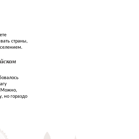
6.10.2013
Как я сдавала IELTS. Часть третья. Writing...
4.10.2013
Как я выучила английский язык. Часть пятая.
Гид-переводчик...
ете
ывать страны,
2.10.2013
Что такое EFL...
аселением.
29.9.2013
ийском
Через тернии к звездам...
28.9.2013
Как я выучила английский язык. Часть вторая.
ебовалось
Первый курс...
агу
. Можно,
28.9.2013
у, но гораздо
Разговорный клуб в Питере: место встречи
изменить нельзя...
26.9.2013
Как я сдавала IELTS. Часть четвертая.
Speaking...
25.9.2013