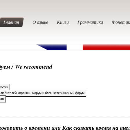
Главная
О языке
Книги
Грамматика
Фонетик
дуем / We recommend
форум
любителей Украины. Форум и блог. Ветеринарный форум
com
говорить о времени или Как сказать время на анг