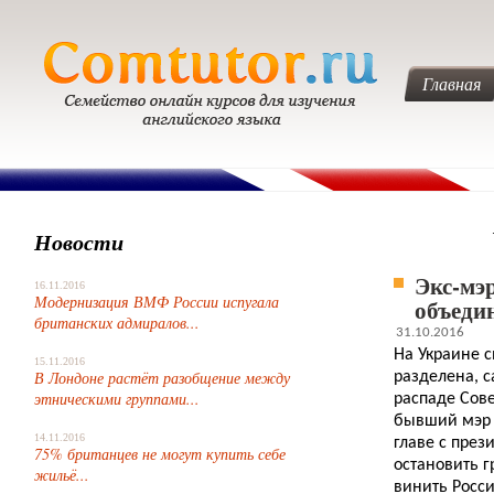
Главная
Новости
Экс-мэ
16.11.2016
Модернизация ВМФ России испугала
объеди
британских адмиралов...
31.10.2016
На Украине с
15.11.2016
В Лондоне растёт разобщение между
разделена, с
этническими группами...
распаде Сов
бывший мэр 
14.11.2016
главе с през
75% британцев не могут купить себе
остановить г
жильё...
винить Росси