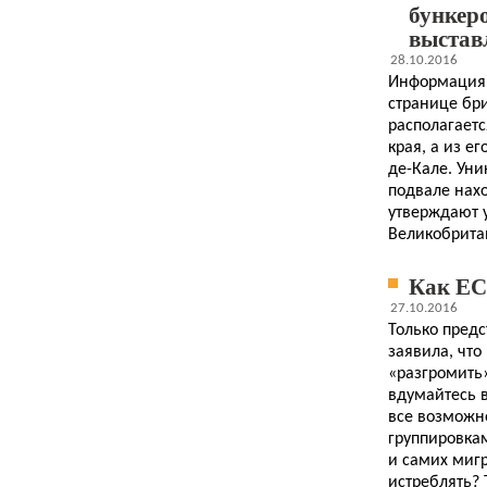
бункер
выстав
28.10.2016
Информация 
странице бри
располагаетс
края, а из е
де-Кале. Уни
подвале нахо
утверждают 
Великобритан
Как ЕС
27.10.2016
Только пред
заявила, чт
«разгромить»
вдумайтесь в
все возможн
группировкам
и самих миг
истреблять? 