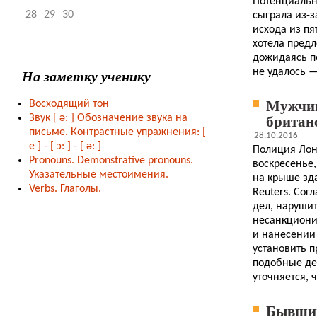
Потенциальн
28
29
30
сыграла из-з
исхода из пя
хотела предл
дожидаясь п
На заметку ученику
не удалось —
Мужчин
Восходящий тон
британ
Звук
[ ə: ]
Обозначение звука на
письме. Контрастные упражнения: [
28.10.2016
e ] -
[ ɔ: ] - [ ə: ]
Полиция Лон
Pronouns. Demonstrative pronouns.
воскресенье,
Указательные местоимения.
на крыше зд
Verbs. Глаголы.
Reuters. Сог
дел, наруши
несанкциони
и нанесении
установить 
подобные дей
уточняется, ч
Бывший