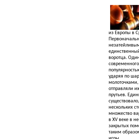
из Европы в С
Первоначальн
незатейливым
единственный
воротца. Оди
современного
популярностью
ударяя по ша
молоточками,
отправляли их
прутьев. Един
существовало
нескольких с
множество ва
в XV веке в не
закрытых поме
таким образо
игры.