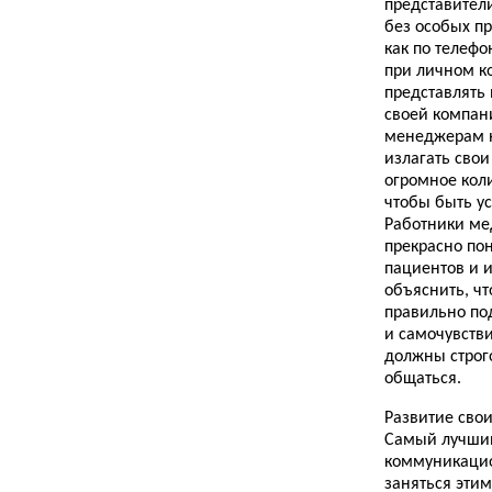
представител
без особых п
как по телефо
при личном к
представлять
своей компан
менеджерам 
излагать сво
огромное кол
чтобы быть у
Работники м
прекрасно по
пациентов и 
объяснить, чт
правильно по
и самочувстви
должны строг
общаться.
Развитие сво
Самый лучший
коммуникацио
заняться этим