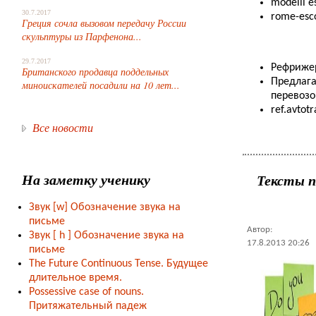
modelli e
30.7.2017
rome-esc
Греция сочла вызовом передачу России
скульптуры из Парфенона...
29.7.2017
Рефриже
Британского продавца поддельных
Предлага
миноискателей посадили на 10 лет...
перевозо
ref.avtot
Все новости
На заметку ученику
Тексты п
Звук [w] Обозначение звука на
письме
Автор:
Звук [ h ] Обозначение звука на
17.8.2013 20:26
письме
The Future Continuous Tense. Будущее
длительное время.
Possessive case of nouns.
Притяжательный падеж