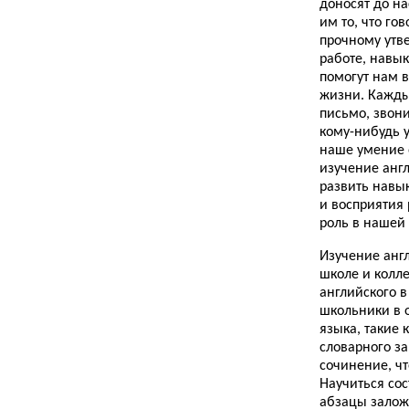
доносят до на
им то, что го
прочному ут
работе, навы
помогут нам 
жизни. Кажды
письмо, звон
кому-нибудь 
наше умение 
изучение анг
развить навык
и восприятия 
роль в нашей
Изучение анг
школе и колле
английского в
школьники в 
языка, такие
словарного з
сочинение, ч
Научиться со
абзацы залож