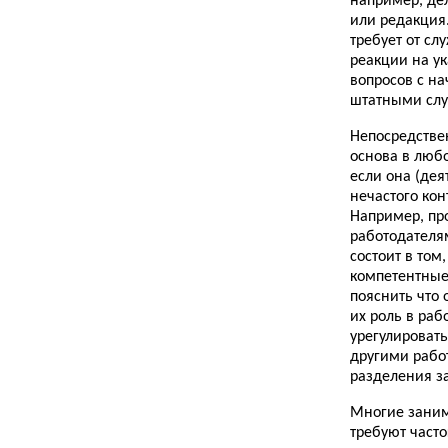
например, де
или редакция
требует от с
реакции на у
вопросов с н
штатными сл
Непосредстве
основа в люб
если она (дея
нечастого ко
Например, пр
работодателя
состоит в том
компетентные
пояснить что 
их роль в раб
урегулироват
другими рабо
разделения з
Многие зани
требуют част