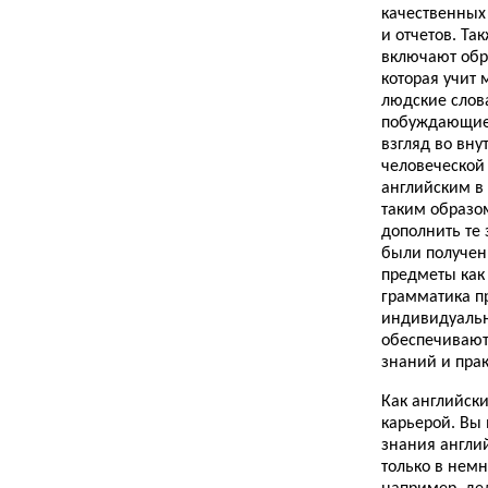
качественных 
и отчетов. Та
включают обр
которая учит
людские слов
побуждающие
взгляд во вн
человеческой
английским в
таким образо
дополнить те 
были получен
предметы как
грамматика п
индивидуальн
обеспечивают
знаний и пра
Как английски
карьерой. Вы 
знания англи
только в немн