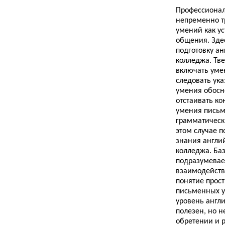
Профессиона
непременно т
умений как ус
общения. Зде
подготовку ан
колледжа. Тв
включать уме
следовать ук
умения обосн
отстаивать ко
умения письм
грамматическ
этом случае 
знания англий
колледжа. Ба
подразумевает
взаимодейств
понятие прост
письменных 
уровень англи
полезен, но н
обретении и 