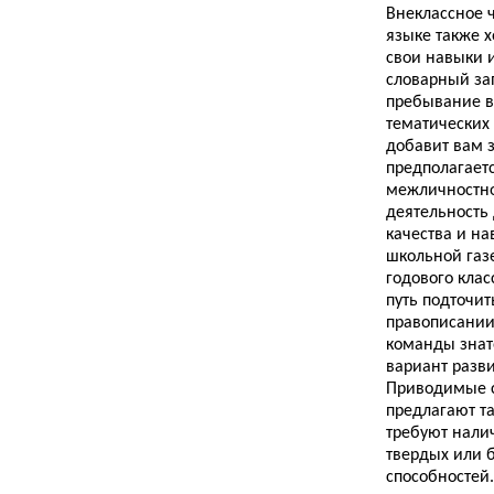
Внеклассное 
языке также 
свои навыки 
словарный за
пребывание в
тематических
добавит вам 
предполагает
межличностно
деятельность
качества и на
школьной газ
годового кла
путь подточит
правописании
команды знат
вариант разви
Приводимые с
предлагают т
требуют нали
твердых или 
способностей.