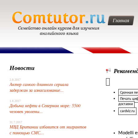
Главная
Новости
Рекомен
2.8.2017
Актер самого длинного сериала
задержан за изнасилование...
Срочная пе
Печать циф
1.8.2017
доставки
Добыча нефти в Северном море: 5500
человек уволены...
cardviz.ru
31.7.2017
МВД Британии избавится от мигрантов
с помощью СМС...
Modelli 