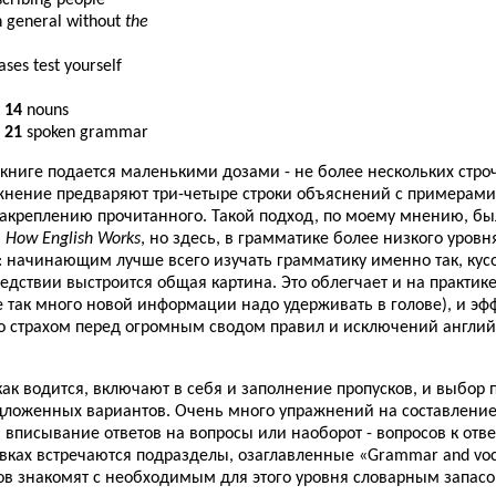
in general without
the
ases test yourself
 14
nouns
 21
spoken grammar
книге подается маленькими дозами - не более нескольких строч
нение предваряют три-четыре строки объяснений с примерами
 закреплению прочитанного. Такой подход, по моему мнению, б
в
How English Works
, но здесь, в грамматике более низкого уровн
: начинающим лучше всего изучать грамматику именно так, кус
едствии выстроится общая картина. Это облегчает и на практик
е так много новой информации надо удерживать в голове), и эф
со страхом перед огромным сводом правил и исключений англи
ак водится, включают в себя и заполнение пропусков, и выбор 
едложенных вариантов. Очень много упражнений на составлени
вписывание ответов на вопросы или наоборот - вопросов к отве
вках встречаются подразделы, озаглавленные «Grammar and voc
ов знакомят с необходимым для этого уровня словарным запасо