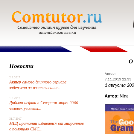
О
Новости
Автор:
2.8.2017
7.11.2013 22:33
Актер самого длинного сериала
1 августа 200
задержан за изнасилование...
Автор:
Nina
1.8.2017
Добыча нефти в Северном море: 5500
человек уволены...
31.7.2017
МВД Британии избавится от мигрантов
с помощью СМС...