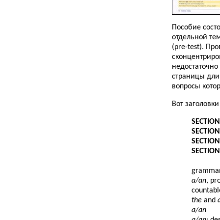
Пособие состо
отдельной тем
(pre-test). П
сконцентриров
недостаточно 
страницы длин
вопросы котор
Вот заголовки
SECTION
SECTION
SECTION
SECTION
grammar
a/an
, pr
countabl
the
and
a/an
a/an
: de