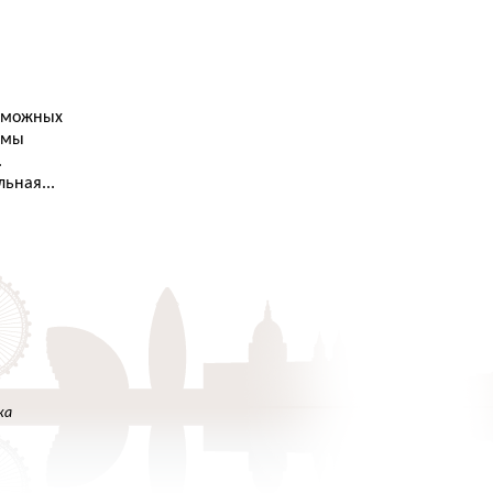
6.10.2013
Как я сдавала IELTS. Часть третья. Writing...
4.10.2013
Как я выучила английский язык. Часть пятая.
Гид-переводчик...
озможных
 мы
2.10.2013
.
Что такое EFL...
ьная...
29.9.2013
Через тернии к звездам...
28.9.2013
Как я выучила английский язык. Часть вторая.
Первый курс...
28.9.2013
Разговорный клуб в Питере: место встречи
изменить нельзя...
ка
26.9.2013
Как я сдавала IELTS. Часть четвертая.
Speaking...
25.9.2013