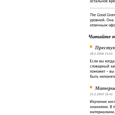
остальное вре
The Good Gra
уровней. Она
отличным оф
Читайте 
Преступ
28.2.2006 13:02
Если вы когда
словарный зап
поможет – вы
быть непонят
Материа
25.2.2009 16:42
Изучение англ
знаниями. В п
материалами,