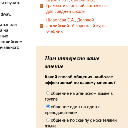
Шубин Э.П., Сытель В.В.,
ли изучать
Грамматика английского языка
23.12.2013
для средней школы
Замок Блэкнесс (Blackness Castle)...
adway.
Шевелёва С.А., Деловой
22.12.2013
атся или
английский. Ускоренный курс:
Слушайте настоящий английский...
а на
учебник
мных
21.12.2013
Замок Кейс (Keiss Castle)...
 английском
ачального
20.12.2013
Как я выучила английский язык. Часть восьмая.
Нам интересно ваше
Курсы с носителем языка...
мнение
20.12.2013
Замок Балморал (Balmoral Castle)...
Какой способ общения наиболее
эффективный по вашему мнению?
17.12.2013
Замок Ботвелл (Bothwell Castle)...
общение на аглийском языке в
группе
14.12.2013
Замок Каррик (Carrick Castle)...
общение один на один с
преподавателем
11.12.2013
Oxford Handbook of Commercial Correspondence...
общение по скайпу с носителями
языка