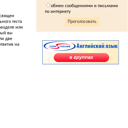
10.12.2013
Замок Даффус (Duffus Castle)...
обмен сообщениями и письмами
по интернету
5.12.2013
освящен
Рассказ о впечатлениях от FCE...
ьного теста
Проголосовать
 разделе или
4.12.2013
Как я сдавала FCE. Часть третья. Одинокий
рый вы
учитель английского в стане врага...
ли две
ответив на
3.12.2013
Как я сдавала IELTS. Часть первая. Listening...
3.12.2013
Замок Эдзел (Edzell Castle)...
2.12.2013
Замок Дирлетон (Dirleton Castle)...
1.12.2013
Замок Мортон (Morton Castle)...
29.11.2013
Как я выучила английский язык. Часть седьмая.
Настоящий англичанин...
28.11.2013