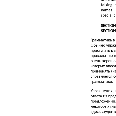
talking 
names
special c
SECTION
SECTION
Грамматика в 
Обычно упраж
приступать к
провальным 
очень хорошо
которых впосл
применять (н
справляется 
грамматики.
Упражнения, к
ответа из пр
предложений, 
некоторых гла
здесь студент