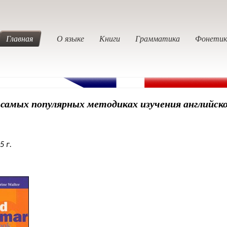
Главная
О языке
Книги
Грамматика
Фонетик
 самых популярных методиках изучения английско
5 г.