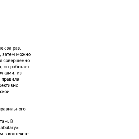
Conversation Gambits (Real English Conversation
Practices)...
27.11.2013
Как расширить словарный запас...
20.11.2013
Замок Бодиам (Bodiam Castle)...
ек за раз.
20.11.2013
Как я сдавала IELTS. Часть вторая. Reading...
, затем можно
ыл совершенно
19.11.2013
я, он работает
Мои зарисовки об изучении английского языка.
очками, из
Часть I...
е правила
фективно
17.11.2013
Замок Хальтон (Halton Castle)...
йской
14.11.2013
Как я выучила английский язык. Часть
правильного
четвертая. Мой букварь...
е
там. В
13.11.2013
7 ЗА и 7 ПРОТИВ самостоятельного изучения
abulary»:
английского языка...
м в контексте