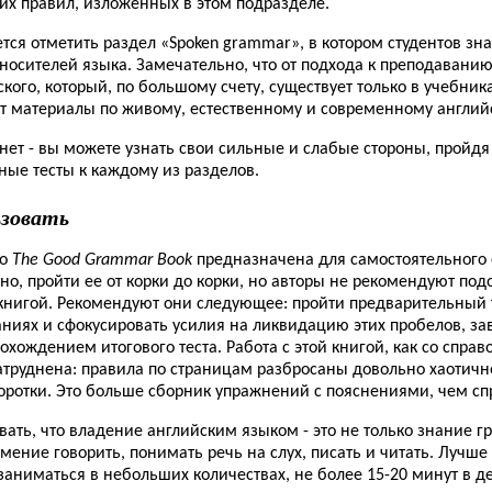
их правил, изложенных в этом подразделе.
тся отметить раздел «Spoken grammar», в котором студентов зна
носителей языка. Замечательно, что от подхода к преподаванию
ского, который, по большому счету, существует только в учебник
т материалы по живому, естественному и современному англий
нет - вы можете узнать свои сильные и слабые стороны, пройдя
ные тесты к каждому из разделов.
ьзовать
то
The Good Grammar Book
предназначена для самостоятельного 
о, пройти ее от корки до корки, но авторы не рекомендуют под
книгой. Рекомендуют они следующее: пройти предварительный т
аниях и сфокусировать усилия на ликвидацию этих пробелов, за
охождением итогового теста. Работа с этой книгой, как со справ
атруднена: правила по страницам разбросаны довольно хаотично
оротки. Это больше сборник упражнений с пояснениями, чем сп
вать, что владение английским языком - это не только знание 
умение говорить, понимать речь на слух, писать и читать. Лучше
аниматься в небольших количествах, не более 15-20 минут в де