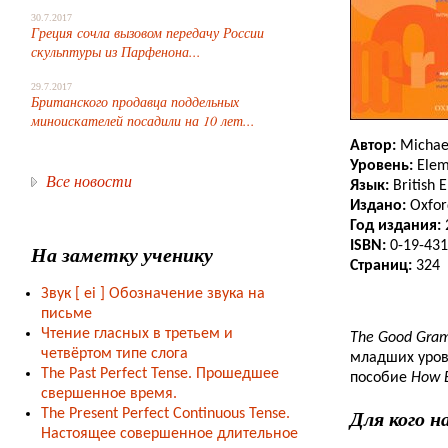
30.7.2017
Греция сочла вызовом передачу России
скульптуры из Парфенона...
29.7.2017
Британского продавца поддельных
миноискателей посадили на 10 лет...
Автор:
Michael
Уровень:
Elem
Все новости
Язык:
British E
Издано:
Oxford
Год издания:
ISBN:
0-19-431
На заметку ученику
Страниц:
324
Звук [ ei ] Обозначение звука на
письме
Чтение гласных в третьем и
The Good Gra
четвёртом типе слога
младших уров
The Past Perfect Tense. Прошедшее
пособие
How E
свершенное время.
Для кого н
The Present Perfect Continuous Tense.
Настоящее совершенное длительное