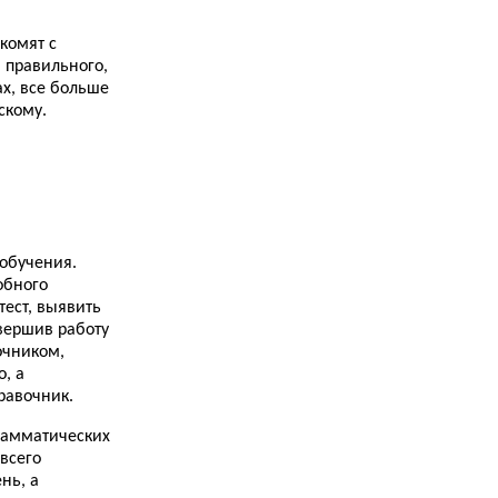
11.11.2013
How English Works...
комят с
 правильного,
9.11.2013
ах, все больше
Right Word Wrong Word...
скому.
8.11.2013
Как я сдавала BEC Vantage...
7.11.2013
The Good Grammar Book...
7.11.2013
Замок Дин (Dean Castle)...
обучения.
обного
5.11.2013
ест, выявить
Как я выучила английский язык. Часть первая.
вершив работу
Средняя школа...
очником,
, а
2.11.2013
Рассказ о сдаче двух кембриджских экзаменов:
равочник.
FCE и CAE...
грамматических
31.10.2013
 всего
Замок Дувр (Dover Castle)...
нь, а