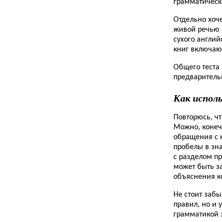
грамматическ
Отдельно хоче
живой речью 
сухого англий
книг включаю
Общего теста 
предваритель
Как испол
Повторюсь, ч
Можно, конечн
обращения с 
пробелы в зн
с разделом пр
может быть з
объяснения к
Не стоит забы
правил, но и 
грамматикой з