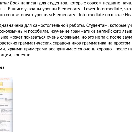
mmar Book
написан для студентов, которые совсем недавно нача
ык. В книге указаны уровни Elementary - Lower Intermediate, что
о соответствует уровням Elementary - Intermediate по шкале He
дназначена для самостоятельной работы. Студентам, которые уч
усскоязычным пособиям, изучение грамматики английского язык
ыке может показаться очень сложным, но это не так: после зау
оветских грамматических справочников грамматика на простом
ми, яркими примерами воспринимается очень хорошо - после н
тации, конечно.
ри