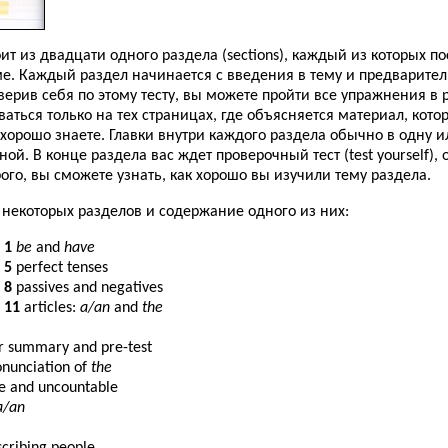
ит из двадцати одного раздела (sections), каждый из которых п
е. Каждый раздел начинается с введения в тему и предварител
роверив себя по этому тесту, вы можете пройти все упражнения в
аться только на тех страницах, где объясняется материал, кото
хорошо знаете. Главки внутри каждого раздела обычно в одну и
ой. В конце раздела вас ждет проверочный тест (test yourself), 
ого, вы сможете узнать, как хорошо вы изучили тему раздела.
 некоторых разделов и содержание одного из них:
 1
be
and
have
 5
perfect tenses
 8
passives and negatives
 11
articles:
a/an
and
the
 summary and pre-test
onunciation of
the
e and uncountable
a/an
scribing people