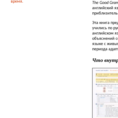
время.
The Good Gra
английский яз
приблизительн
Эта книга пре
учились по р
английском яз
объяснений с
языке с живы
периода адап
Что внут