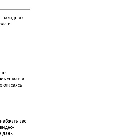
29.10.2013
Как я выучила английский язык. Часть третья.
Второй курс...
тов младших
ала и
24.10.2013
Культурный шок. Заметки об Англии. Часть
четвертая. Общепит...
20.10.2013
A Practical English Grammar...
20.10.2013
Замок Глэмис (Glamis Castle)...
не,
18.10.2013
помешает, а
Как я сдавала FCE. Часть шестая. Судный
е опасаясь
день-II...
17.10.2013
Замок Лохдун (Loch Doon Castle)...
10.10.2013
English Vocabulary in Use...
снабжать вас
 видео-
9.10.2013
Замок Лидс (Leeds Castle)...
е даны